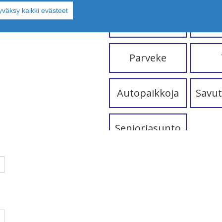
yväksy kaikki evästeet
Hissi
Huo
Parveke
Autopaikkoja
Savut
Senioriasunto