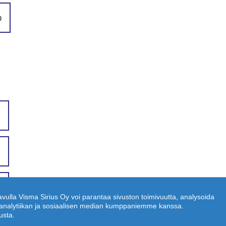
o
 avulla Visma Sirius Oy voi parantaa sivuston toimivuutta, analysoida
n, analytiikan ja sosiaalisen median kumppaniemme kanssa.
usta.