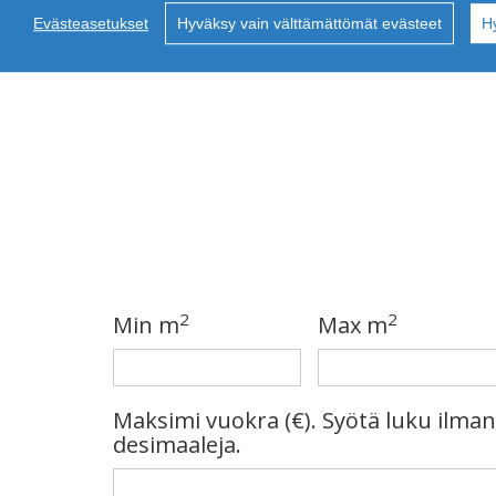
Evästeasetukset
Hyväksy vain välttämättömät evästeet
H
2
2
Min m
Max m
Maksimi vuokra (€). Syötä luku ilman
desimaaleja.