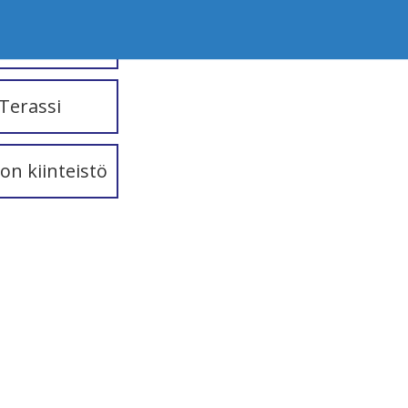
neistopiha
Terassi
on kiinteistö