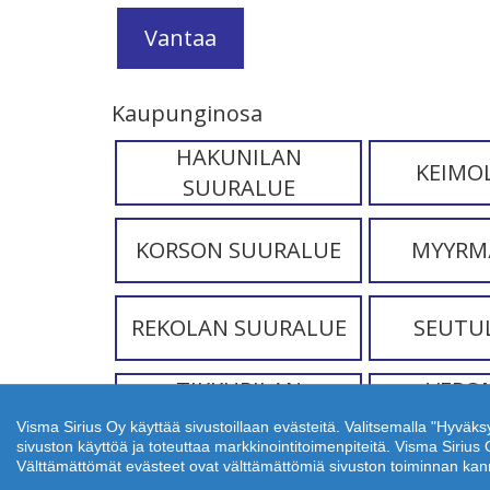
Vantaa
Kaupunginosa
HAKUNILAN
KEIMO
SUURALUE
KORSON SUURALUE
MYYRM
REKOLAN SUURALUE
SEUTU
TIKKURILAN
VERO
SUURALUE
S
Visma Sirius Oy käyttää sivustoillaan evästeitä. Valitsemalla "Hyväks
sivuston käyttöä ja toteuttaa markkinointitoimenpiteitä. Visma Siri
Välttämättömät evästeet ovat välttämättömiä sivuston toiminnan kannal
YLÄSTÖN SUURALUE