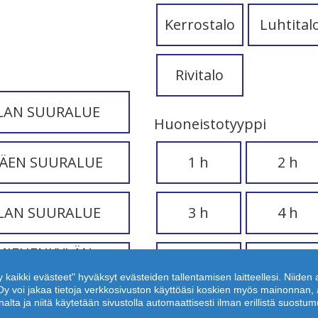
Kerrostalo
Luhtital
Rivitalo
LAN SUURALUE
Huoneistotyyppi
ÄEN SUURALUE
1 h
2 h
LAN SUURALUE
3 h
4 h
MIEHENKYLÄN
5 h
7 h
UURALUE
y kaikki evästeet" hyväksyt evästeiden tallentamisen laitteellesi. Niiden
us Oy voi jakaa tietoja verkkosivuston käyttöäsi koskien myös mainonna
ta ja niitä käytetään sivustolla automaattisesti ilman erillistä suostum
Ominaisuudet