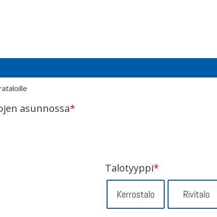
taloille
ojen asunnossa
*
Talotyyppi
*
Kerrostalo
Rivitalo