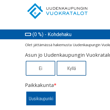
(0 %) - Kohdehaku
Olet jättämässä hakemusta Uudenkaupungin Vuokra
Asun jo Uudenkaupungin Vuokratal
Ei
Kyllä
Paikkakunta
*
Uusikaupunki