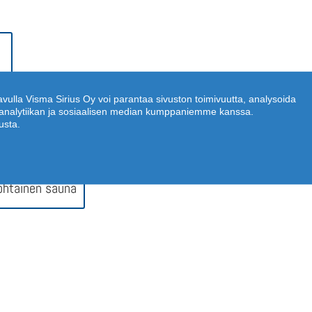
 avulla Visma Sirius Oy voi parantaa sivuston toimivuutta, analysoida
n, analytiikan ja sosiaalisen median kumppaniemme kanssa.
usta.
ohtainen sauna