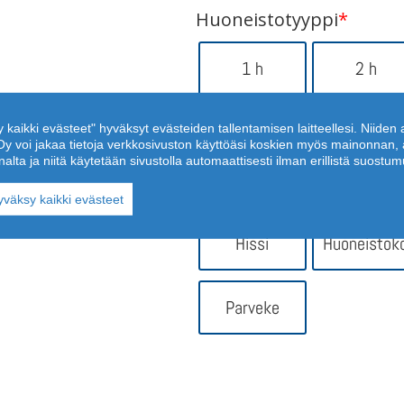
Huoneistotyyppi
*
1 h
2 h
y kaikki evästeet" hyväksyt evästeiden tallentamisen laitteellesi. Niiden
3 h
4 h
us Oy voi jakaa tietoja verkkosivuston käyttöäsi koskien myös mainonna
ta ja niitä käytetään sivustolla automaattisesti ilman erillistä suostum
Ominaisuudet
yväksy kaikki evästeet
Hissi
Huoneistok
Parveke