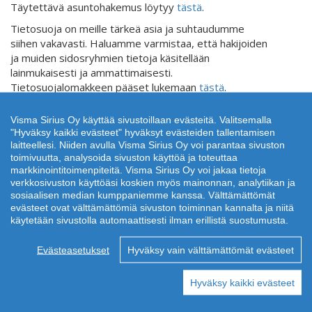
Täytettävä asuntohakemus löytyy
tästä
.
Tietosuoja on meille tärkeä asia ja suhtaudumme
siihen vakavasti. Haluamme varmistaa, että hakijoiden
ja muiden sidosryhmien tietoja käsitellään
lainmukaisesti ja ammattimaisesti.
Tietosuojalomakkeen pääset lukemaan
tästä
.
Vanhusten ja palveluasuntojen
Visma Sirius Oy käyttää sivustoillaan evästeitä. Valitsemalla
"Hyväksy kaikki evästeet" hyväksyt evästeiden tallentamisen
hakijoille
laitteellesi. Niiden avulla Visma Sirius Oy voi parantaa sivuston
toimivuutta, analysoida sivuston käyttöä ja toteuttaa
Sastamalan kaupungin vanhusten asunnot haetaan
markkinointitoimenpiteitä. Visma Sirius Oy voi jakaa tietoja
samalla lomakkeella.
verkkosivuston käyttöäsi koskien myös mainonnan, analytiikan ja
sosiaalisen median kumppaniemme kanssa. Välttämättömät
Tehostettua palveluasumista tarjoaa Pirkanmaan
evästeet ovat välttämättömiä sivuston toiminnan kannalta ja niitä
hyvinvointialue.
käytetään sivustolla automaattisesti ilman erillistä suostumusta.
Asukasvalinta / Liitteet
Evästeasetukset
Hyväksy vain välttämättömät evästeet
Liitteet on toimitettava ennen mahdollisen
vuokrasopimuksen allekirjoitusta.
Hyväksy kaikki evästeet
Selvityspyyntö perustuu Asumisen rahoitus- ja