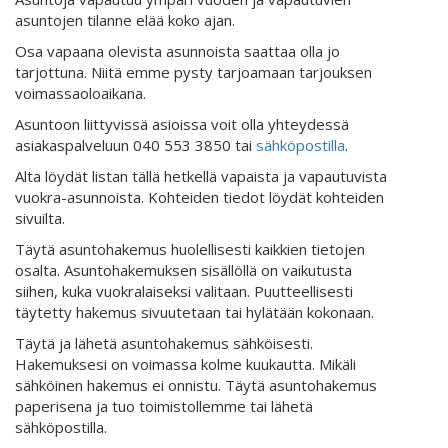
asuntojen tilanne elää koko ajan.
Osa vapaana olevista asunnoista saattaa olla jo
tarjottuna. Niitä emme pysty tarjoamaan tarjouksen
voimassaoloaikana.
Asuntoon liittyvissä asioissa voit olla yhteydessä
asiakaspalveluun 040 553 3850 tai
sähköpostilla
.
Alta löydät listan tällä hetkellä vapaista ja vapautuvista
vuokra-asunnoista. Kohteiden tiedot löydät kohteiden
sivuilta.
Täytä asuntohakemus huolellisesti kaikkien tietojen
osalta. Asuntohakemuksen sisällöllä on vaikutusta
siihen, kuka vuokralaiseksi valitaan. Puutteellisesti
täytetty hakemus sivuutetaan tai hylätään kokonaan.
Täytä ja lähetä asuntohakemus sähköisesti.
Hakemuksesi on voimassa kolme kuukautta. Mikäli
sähköinen hakemus ei onnistu. Täytä asuntohakemus
paperisena ja tuo toimistollemme tai lähetä
sähköpostilla.