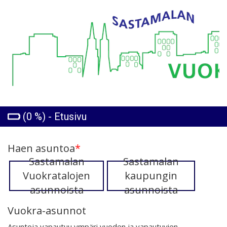
(0 %) - Etusivu
Haen asuntoa
*
Sastamalan
Sastamalan
Vuokratalojen
kaupungin
asunnoista
asunnoista
Vuokra-asunnot
Asuntoja vapautuu ympäri vuoden ja vapautuvien