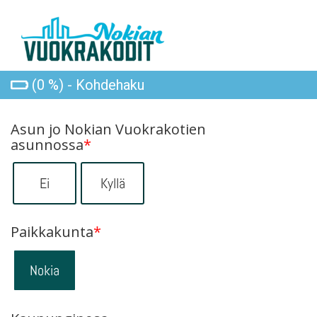
(0 %) - Kohdehaku
Asun jo Nokian Vuokrakotien
asunnossa
*
Ei
Kyllä
Paikkakunta
*
Nokia