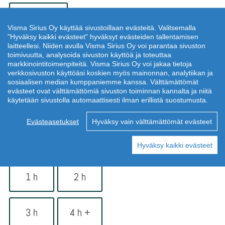
Vihola
Visma Sirius Oy käyttää sivustoillaan evästeitä. Valitsemalla
"Hyväksy kaikki evästeet" hyväksyt evästeiden tallentamisen
laitteellesi. Niiden avulla Visma Sirius Oy voi parantaa sivuston
Talotyyppi
*
toimivuutta, analysoida sivuston käyttöä ja toteuttaa
markkinointitoimenpiteitä. Visma Sirius Oy voi jakaa tietoja
verkkosivuston käyttöäsi koskien myös mainonnan, analytiikan ja
Kerrostalo
Luhtitalo
sosiaalisen median kumppaniemme kanssa. Välttämättömät
evästeet ovat välttämättömiä sivuston toiminnan kannalta ja niitä
käytetään sivustolla automaattisesti ilman erillistä suostumusta.
Rivitalo
Evästeasetukset
Hyväksy vain välttämättömät evästeet
Hyväksy kaikki evästeet
Huoneistotyyppi
*
1 h
2 h
3 h
4 h +