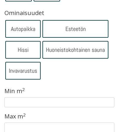
Ominaisuudet
Autopaikka
Esteetön
Hissi
Huoneistokohtainen sauna
Invavarustus
2
Min m
2
Max m