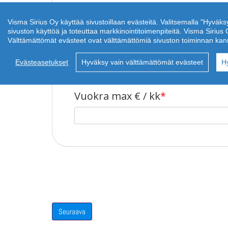
Visma Sirius Oy käyttää sivustoillaan evästeitä. Valitsemalla "Hyväks
sivuston käyttöä ja toteuttaa markkinointitoimenpiteitä. Visma Siri
Välttämättömät evästeet ovat välttämättömiä sivuston toiminnan kannal
2
Min m
Max
Evästeasetukset
Hyväksy vain välttämättömät evästeet
H
Vuokra max € / kk
*
Seuraava