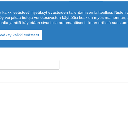
3 h
y kaikki evästeet" hyväksyt evästeiden tallentamisen laitteellesi. Niiden
us Oy voi jakaa tietoja verkkosivuston käyttöäsi koskien myös mainonna
ta ja niitä käytetään sivustolla automaattisesti ilman erillistä suostum
2
 m
yväksy kaikki evästeet