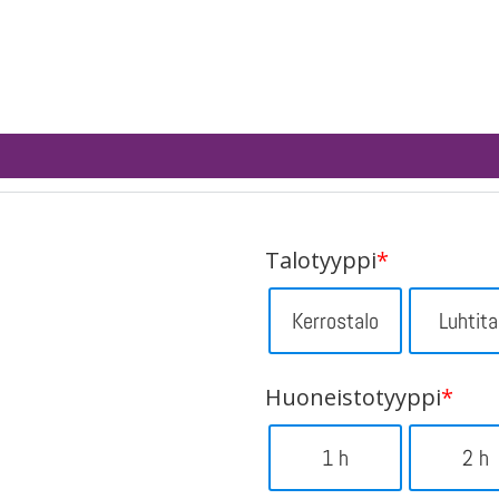
Talotyyppi
*
Kerrostalo
Luhtita
Huoneistotyyppi
*
1 h
2 h