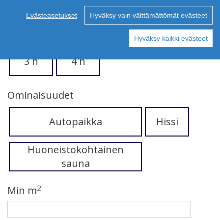
Evästeasetukset
Hyväksy vain välttämättömät evästeet
1 h
2 h
Hyväksy kaikki evästeet
3 h
4 h
Ominaisuudet
Autopaikka
Hissi
Huoneistokohtainen
sauna
2
Min m