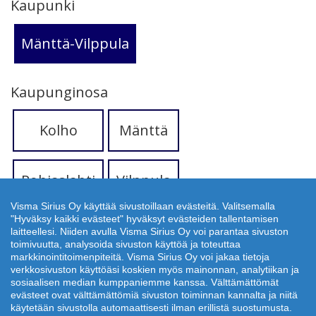
Kaupunki
Mänttä-Vilppula
Kaupunginosa
Kolho
Mänttä
Pohjaslahti
Vilppula
Visma Sirius Oy käyttää sivustoillaan evästeitä. Valitsemalla
"Hyväksy kaikki evästeet" hyväksyt evästeiden tallentamisen
Talotyyppi
laitteellesi. Niiden avulla Visma Sirius Oy voi parantaa sivuston
toimivuutta, analysoida sivuston käyttöä ja toteuttaa
markkinointitoimenpiteitä. Visma Sirius Oy voi jakaa tietoja
Kerrostalo
Rivitalo
verkkosivuston käyttöäsi koskien myös mainonnan, analytiikan ja
sosiaalisen median kumppaniemme kanssa. Välttämättömät
evästeet ovat välttämättömiä sivuston toiminnan kannalta ja niitä
käytetään sivustolla automaattisesti ilman erillistä suostumusta.
Huoneistotyyppi