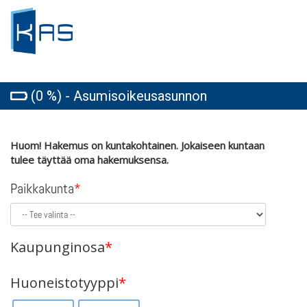
(0 %) - Asumisoikeusasunnon
hakulomake
Huom! Hakemus on kuntakohtainen. Jokaiseen kuntaan
tulee täyttää oma hakemuksensa.
Paikkakunta
*
Kaupunginosa
*
Huoneistotyyppi
*