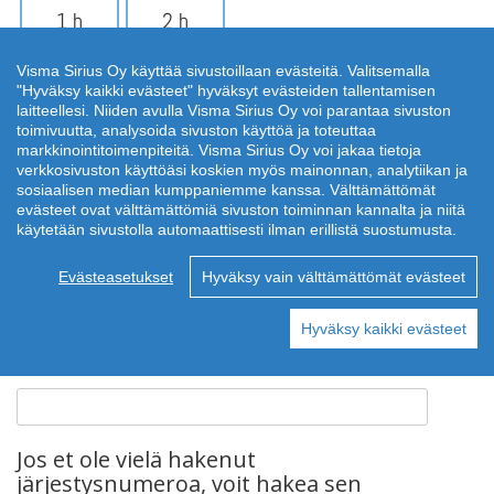
1 h
2 h
Visma Sirius Oy käyttää sivustoillaan evästeitä. Valitsemalla
"Hyväksy kaikki evästeet" hyväksyt evästeiden tallentamisen
3 h
laitteellesi. Niiden avulla Visma Sirius Oy voi parantaa sivuston
toimivuutta, analysoida sivuston käyttöä ja toteuttaa
markkinointitoimenpiteitä. Visma Sirius Oy voi jakaa tietoja
Min m²
*
verkkosivuston käyttöäsi koskien myös mainonnan, analytiikan ja
sosiaalisen median kumppaniemme kanssa. Välttämättömät
evästeet ovat välttämättömiä sivuston toiminnan kannalta ja niitä
käytetään sivustolla automaattisesti ilman erillistä suostumusta.
Max m²
*
Evästeasetukset
Hyväksy vain välttämättömät evästeet
Hyväksy kaikki evästeet
Vastike max € / kk
Jos et ole vielä hakenut
järjestysnumeroa, voit hakea sen