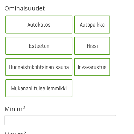
Ominaisuudet
Autokatos
Autopaikka
Esteetön
Hissi
Huoneistokohtainen sauna
Invavarustus
Mukanani tulee lemmikki
2
Min m
2