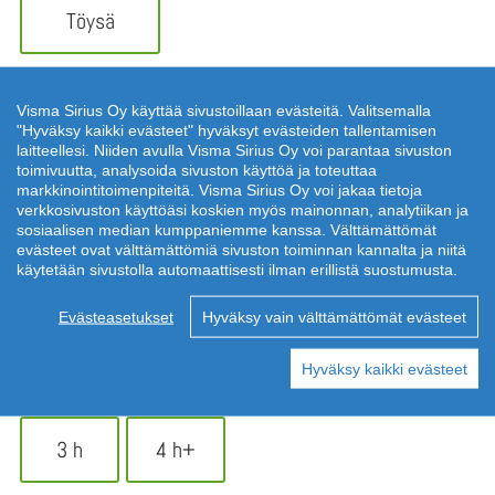
Töysä
Talotyyppi
*
Visma Sirius Oy käyttää sivustoillaan evästeitä. Valitsemalla
"Hyväksy kaikki evästeet" hyväksyt evästeiden tallentamisen
laitteellesi. Niiden avulla Visma Sirius Oy voi parantaa sivuston
Kerrostalo
Luhtitalo
toimivuutta, analysoida sivuston käyttöä ja toteuttaa
markkinointitoimenpiteitä. Visma Sirius Oy voi jakaa tietoja
verkkosivuston käyttöäsi koskien myös mainonnan, analytiikan ja
sosiaalisen median kumppaniemme kanssa. Välttämättömät
Rivitalo
evästeet ovat välttämättömiä sivuston toiminnan kannalta ja niitä
käytetään sivustolla automaattisesti ilman erillistä suostumusta.
Huoneistotyyppi
*
Evästeasetukset
Hyväksy vain välttämättömät evästeet
1 h
2 h
Hyväksy kaikki evästeet
3 h
4 h+