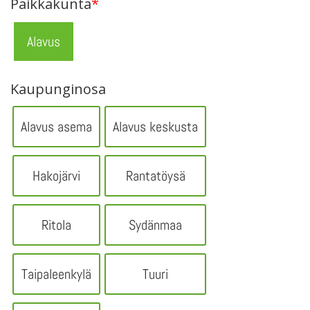
Paikkakunta
*
Alavus
Kaupunginosa
Alavus asema
Alavus keskusta
Hakojärvi
Rantatöysä
Ritola
Sydänmaa
Taipaleenkylä
Tuuri